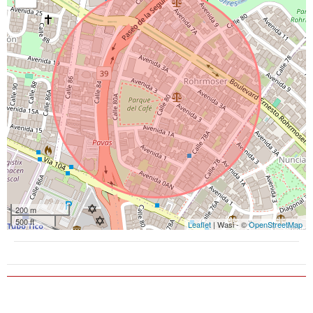
200 m
500 ft
Leaflet
| Wasi - ©
OpenStreetMap