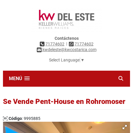
Contáctenos
|
71774602
71774602
kwdeleste@kwcostarica.com
Select Language
▼
MENÚ
Se Vende Pent-House en Rohromoser
Código
: 9995885