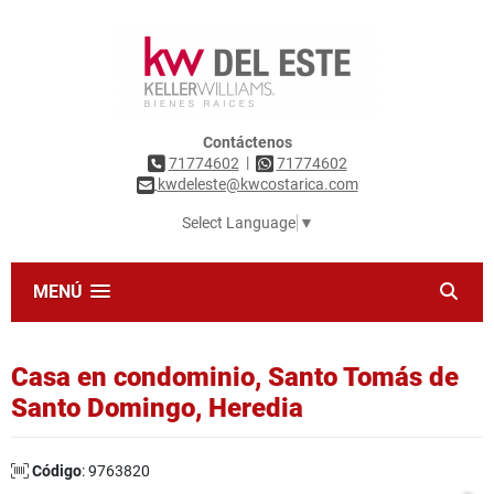
Contáctenos
|
71774602
71774602
kwdeleste@kwcostarica.com
Select Language
▼
MENÚ
Casa en condominio, Santo Tomás de
Santo Domingo, Heredia
Código
: 9763820