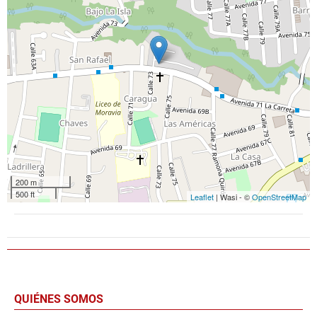
200 m
500 ft
Leaflet
| Wasi - ©
OpenStreetMap
QUIÉNES SOMOS