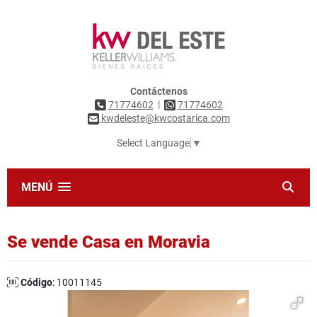
Contáctenos
|
71774602
71774602
kwdeleste@kwcostarica.com
Select Language
▼
MENÚ
Se vende Casa en Moravia
Código
: 10011145