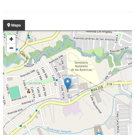
Mapa
+
−