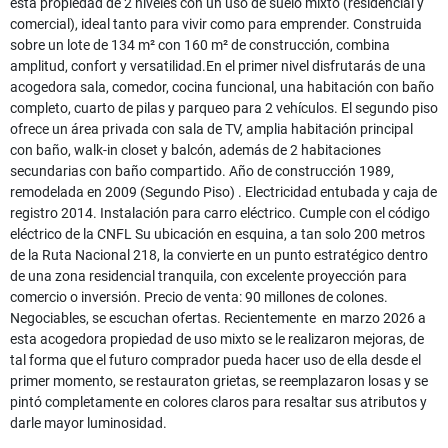
esta propiedad de 2 niveles con un uso de suelo mixto (residencial y
comercial), ideal tanto para vivir como para emprender. Construida
sobre un lote de 134 m² con 160 m² de construcción, combina
amplitud, confort y versatilidad.En el primer nivel disfrutarás de una
acogedora sala, comedor, cocina funcional, una habitación con baño
completo, cuarto de pilas y parqueo para 2 vehículos. El segundo piso
ofrece un área privada con sala de TV, amplia habitación principal
con baño, walk-in closet y balcón, además de 2 habitaciones
secundarias con baño compartido. Año de construcción 1989,
remodelada en 2009 (Segundo Piso) . Electricidad entubada y caja de
registro 2014. Instalación para carro eléctrico. Cumple con el código
eléctrico de la CNFL Su ubicación en esquina, a tan solo 200 metros
de la Ruta Nacional 218, la convierte en un punto estratégico dentro
de una zona residencial tranquila, con excelente proyección para
comercio o inversión. Precio de venta: 90 millones de colones.
Negociables, se escuchan ofertas. Recientemente en marzo 2026 a
esta acogedora propiedad de uso mixto se le realizaron mejoras, de
tal forma que el futuro comprador pueda hacer uso de ella desde el
primer momento, se restauraton grietas, se reemplazaron losas y se
pintó completamente en colores claros para resaltar sus atributos y
darle mayor luminosidad.