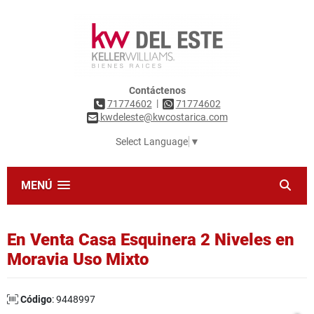
Contáctenos
|
71774602
71774602
kwdeleste@kwcostarica.com
Select Language
▼
MENÚ
En Venta Casa Esquinera 2 Niveles en
Moravia Uso Mixto
Código
: 9448997