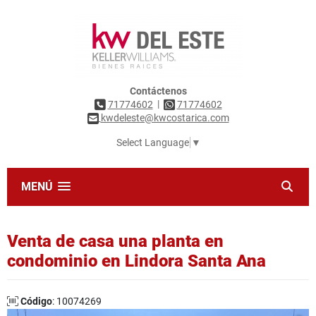
Contáctenos
|
71774602
71774602
kwdeleste@kwcostarica.com
Select Language
▼
MENÚ
Venta de casa una planta en
condominio en Lindora Santa Ana
Código
: 10074269