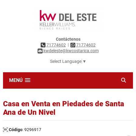
Contáctenos
|
71774602
71774602
kwdeleste@kwcostarica.com
Select Language
▼
MENÚ
Casa en Venta en Piedades de Santa
Ana de Un Nivel
Código
: 9296917