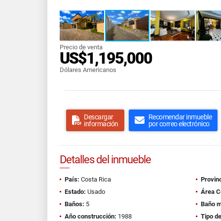
Precio de venta
US$1,195,000
Dólares Americanos
Descargar
Recomendar inmueble
información
por correo electrónico
Detalles del inmueble
País:
Costa Rica
Provinc
Estado:
Usado
Área C
Baños:
5
Baño m
Año construcción:
1988
Tipo d