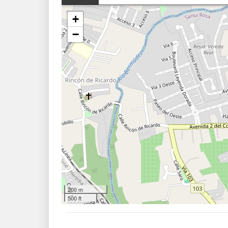
+
−
200 m
500 ft