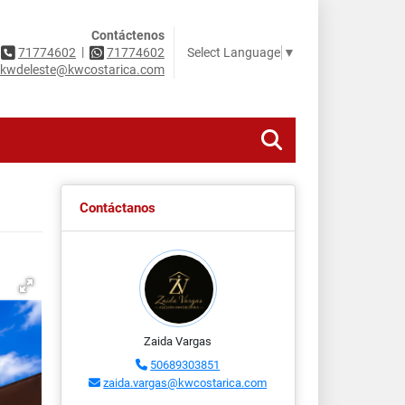
Contáctenos
|
Select Language
▼
71774602
71774602
kwdeleste@kwcostarica.com
Contáctanos
Zaida Vargas
50689303851
zaida.vargas@kwcostarica.com