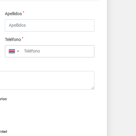
*
Apellidos
*
Teléfono
▼
arias
cidad