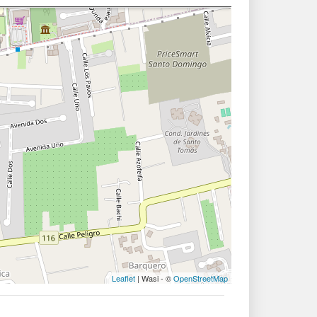
Leaflet
| Wasi - ©
OpenStreetMap