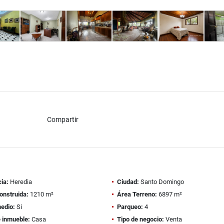
Compartir
ia:
Heredia
Ciudad:
Santo Domingo
onstruida:
1210 m²
Área Terreno:
6897 m²
edio:
Si
Parqueo:
4
e inmueble:
Casa
Tipo de negocio:
Venta