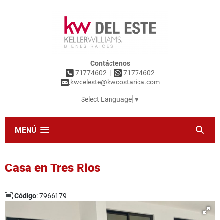
Contáctenos
|
71774602
71774602
kwdeleste@kwcostarica.com
Select Language
▼
MENÚ
Casa en Tres Rios
Código
: 7966179