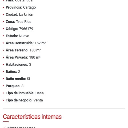
País:
Costa Rica
Provincia:
Cartago
Ciudad:
La Unión
Zona:
Tres Ríos
Código:
7966179
Estado:
Nuevo
Área Construida:
162 m²
Área Terreno:
180 m²
Área Privada:
180 m²
Habitaciones:
3
Baños:
2
Baño medio:
Si
Parqueo:
3
Tipo de inmueble:
Casa
Tipo de negocio:
Venta
Características internas