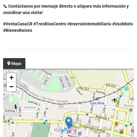
📞 Contáctanos por mensaje directo o alúpara más información y
coordinar una visita!
#VentaCasaCR #TresRíosCentro #InversiónInmobiliaria #UsoMixto
#BienesRaíces
Mapa
+
−