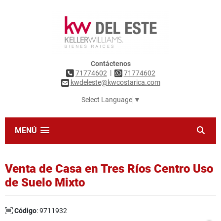
Contáctenos
|
71774602
71774602
kwdeleste@kwcostarica.com
Select Language
▼
MENÚ
Venta de Casa en Tres Ríos Centro Uso
de Suelo Mixto
Código
: 9711932