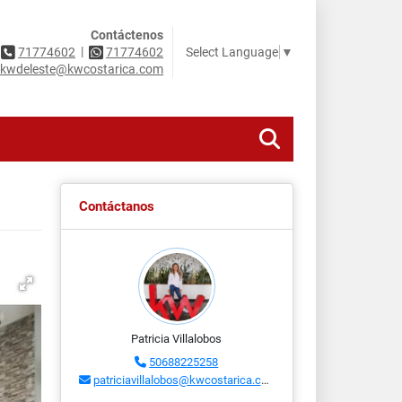
Contáctenos
|
Select Language
▼
71774602
71774602
kwdeleste@kwcostarica.com
Contáctanos
Patricia Villalobos
50688225258
patriciavillalobos@kwcostarica.com