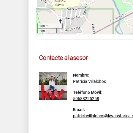
200 m
500 ft
Contacte al asesor
Nombre:
Patricia Villalobos
Teléfono Móvil:
50688225258
Email:
patriciavillalobos@kwcostarica