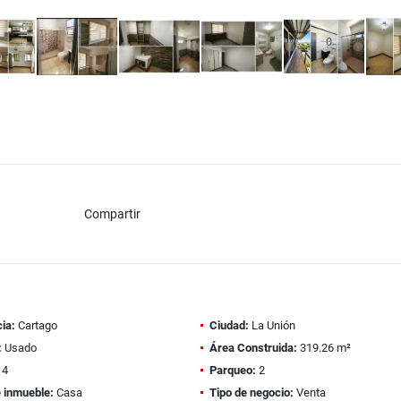
Compartir
ia:
Cartago
Ciudad:
La Unión
:
Usado
Área Construida:
319.26 m²
4
Parqueo:
2
e inmueble:
Casa
Tipo de negocio:
Venta