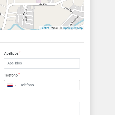
Leaflet
| Wasi - ©
OpenStreetMap
*
Apellidos
*
Teléfono
▼