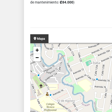
de mantenimiento:
₡84.000
)
Mapa
+
−