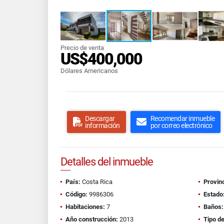
Precio de venta
US$400,000
Dólares Americanos
Descargar
Recomendar inmueble
información
por correo electrónico
Detalles del inmueble
País:
Costa Rica
Provinc
Código:
9986306
Estado
Habitaciones:
7
Baños:
Año construcción:
2013
Tipo d