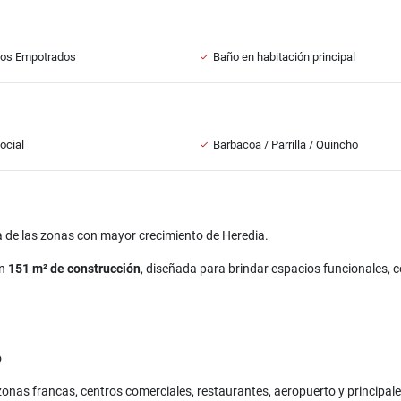
ios Empotrados
Baño en habitación principal
ocial
Barbacoa / Parrilla / Quincho
 de las zonas con mayor crecimiento de Heredia.
on
151 m² de construcción
, diseñada para brindar espacios funcionales, c
o
onas francas, centros comerciales, restaurantes, aeropuerto y principale