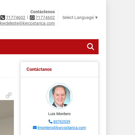
Contáctenos
|
Select Language
▼
71774602
71774602
kwdeleste@kwcostarica.com
Contáctanos
Luis Montero
83762539
lmontero@kwcostarica.com