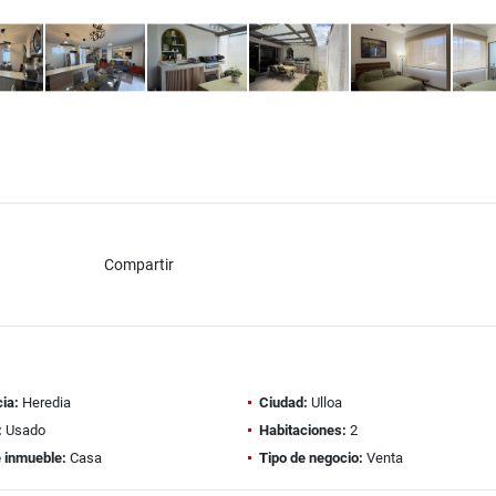
Compartir
ia:
Heredia
Ciudad:
Ulloa
:
Usado
Habitaciones:
2
e inmueble:
Casa
Tipo de negocio:
Venta