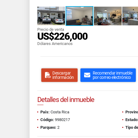
Precio de venta
US$226,000
Dólares Americanos
Descargar
Recomendar inmueble
información
por correo electrónico
Detalles del inmueble
País:
Costa Rica
Provinc
Código:
9980217
Estado
Parqueo:
2
Tipo d