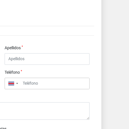
*
Apellidos
*
Teléfono
▼
arias