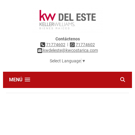
Contáctenos
|
71774602
71774602
kwdeleste@kwcostarica.com
Select Language
▼
MENÚ