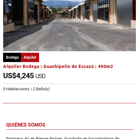
Bodega
Alquiler
Alquiler Bodega | Guachipelín de Escazú | 400m2
US$4,245
USD
0 Habitaciones / 2 Baño(s)
QUIÉNES SOMOS
Empresa #1 en Bienes Raíces. Fundada en los principios de