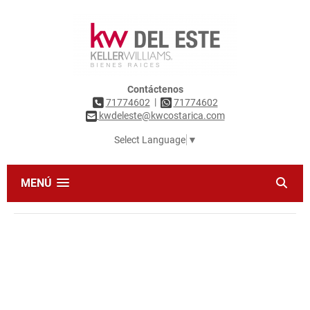
Contáctenos
|
71774602
71774602
kwdeleste@kwcostarica.com
Select Language
▼
MENÚ