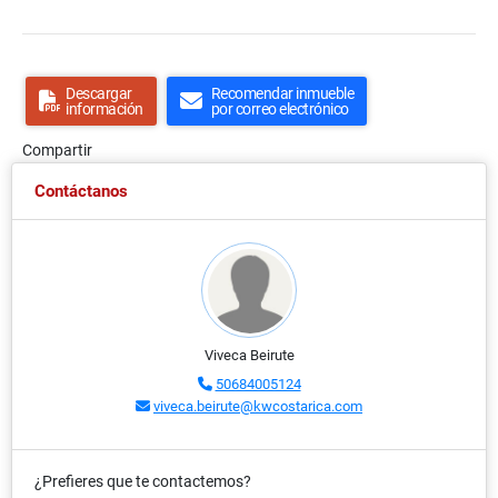
Descargar
Recomendar inmueble
información
por correo electrónico
Compartir
Contáctanos
Viveca Beirute
50684005124
viveca.beirute@kwcostarica.com
¿Prefieres que te contactemos?