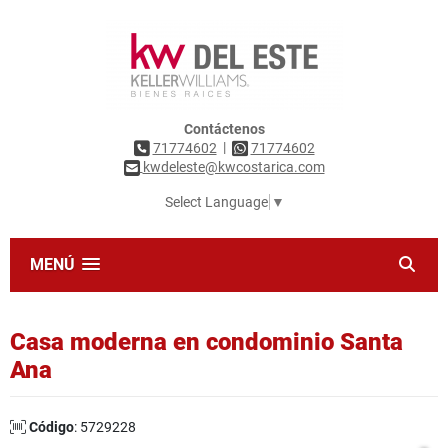
Contáctenos
|
71774602
71774602
kwdeleste@kwcostarica.com
Select Language
▼
MENÚ
Casa moderna en condominio Santa
Ana
Código
: 5729228