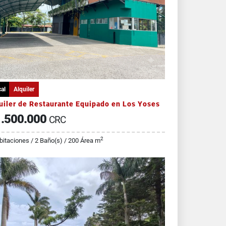
al
Alquiler
uiler de Restaurante Equipado en Los Yoses
.500.000
CRC
2
bitaciones / 2 Baño(s) / 200 Área m