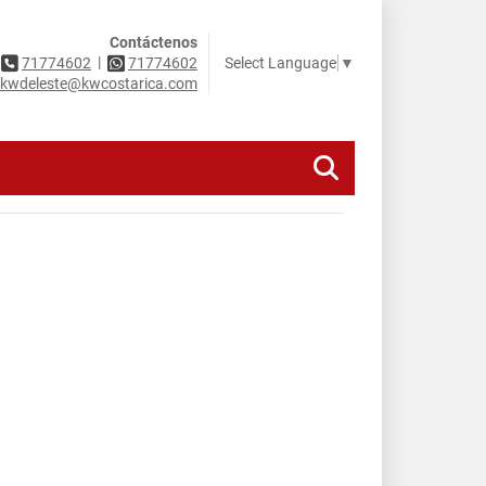
Contáctenos
|
Select Language
▼
71774602
71774602
kwdeleste@kwcostarica.com