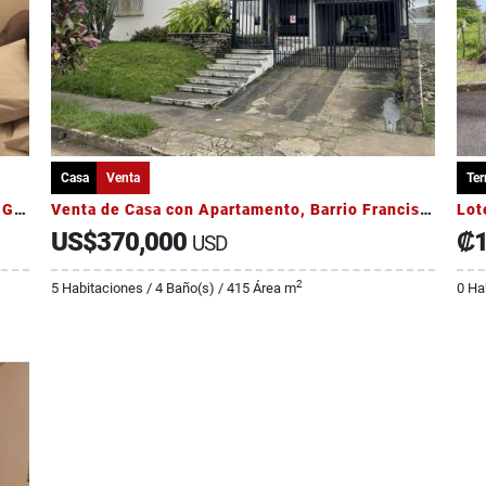
Casa
Venta
Ter
Alquiler casa de una sola planta en Lomas de Granadilla
Venta de Casa con Apartamento, Barrio Francisco Peralta, Catedral
Lot
US$370,000
₡1
USD
2
5 Habitaciones / 4 Baño(s) / 415 Área m
0 Ha