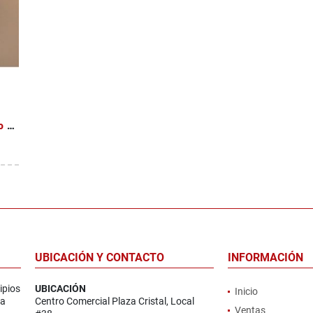
Venta de casa en Moravia, San Vicente (Barrio Los Robles)
UBICACIÓN Y CONTACTO
INFORMACIÓN
ipios
UBICACIÓN
Inicio
la
Centro Comercial Plaza Cristal, Local
Ventas