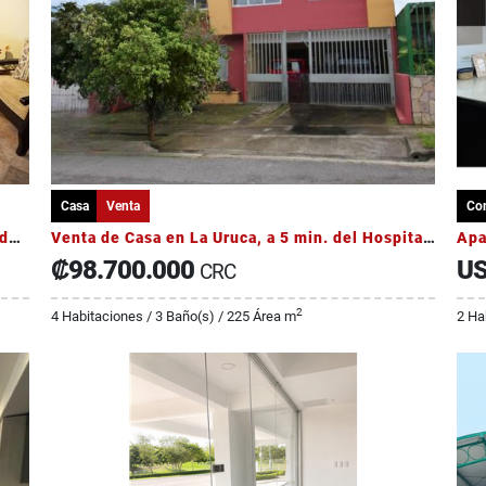
Casa
Venta
Co
Venta de casa en guachipelin en condominio de 6 casas
Venta de Casa en La Uruca, a 5 min. del Hospital México
₡98.700.000
US
CRC
2
4 Habitaciones / 3 Baño(s) / 225 Área m
2 Ha