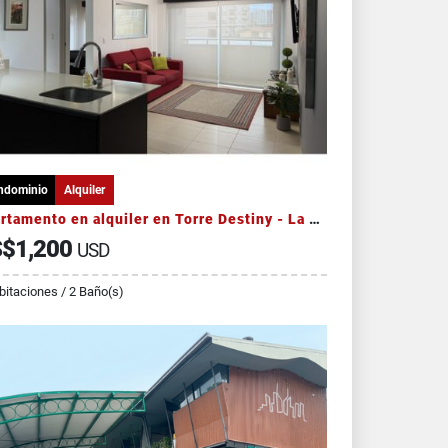
ndominio
Alquiler
Apartamento en alquiler en Torre Destiny - La Sabana
$1,200
USD
bitaciones / 2 Baño(s)