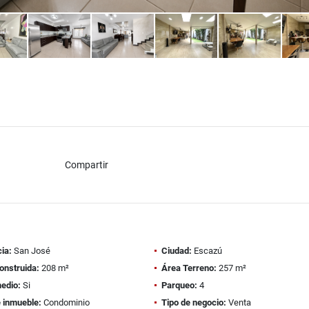
Compartir
ia:
San José
Ciudad:
Escazú
onstruida:
208 m²
Área Terreno:
257 m²
edio:
Si
Parqueo:
4
e inmueble:
Condominio
Tipo de negocio:
Venta