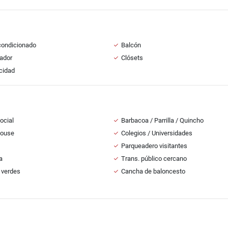
condicionado
Balcón
ador
Clósets
icidad
ocial
Barbacoa / Parrilla / Quincho
House
Colegios / Universidades
Parqueadero visitantes
a
Trans. público cercano
 verdes
Cancha de baloncesto