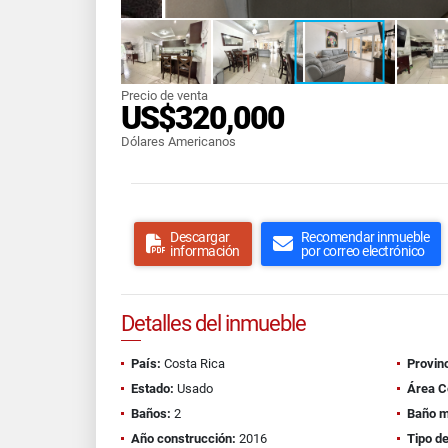
Precio de venta
US$320,000
Dólares Americanos
Descargar
Recomendar inmueble
información
por correo electrónico
Detalles del inmueble
País:
Costa Rica
Provinc
Estado:
Usado
Área C
Baños:
2
Baño m
Año construcción:
2016
Tipo d