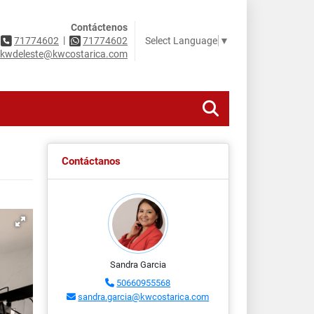
Contáctenos
|
Select Language
▼
71774602
71774602
kwdeleste@kwcostarica.com
Contáctanos
Sandra Garcia
50660955568
sandra.garcia@kwcostarica.com