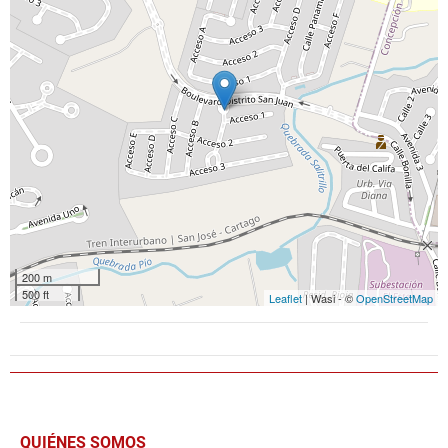
200 m
500 ft
Leaflet
| Wasi - ©
OpenStreetMap
QUIÉNES SOMOS