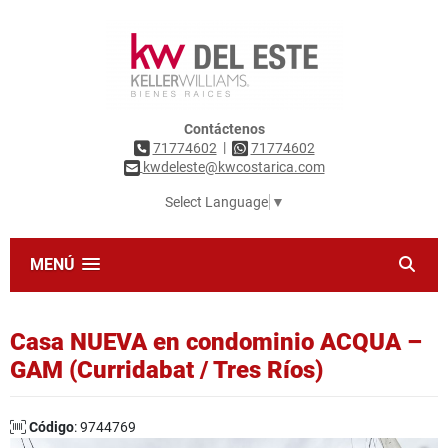
Contáctenos
|
71774602
71774602
kwdeleste@kwcostarica.com
Select Language
▼
MENÚ
Casa NUEVA en condominio ACQUA –
GAM (Curridabat / Tres Ríos)
Código
: 9744769