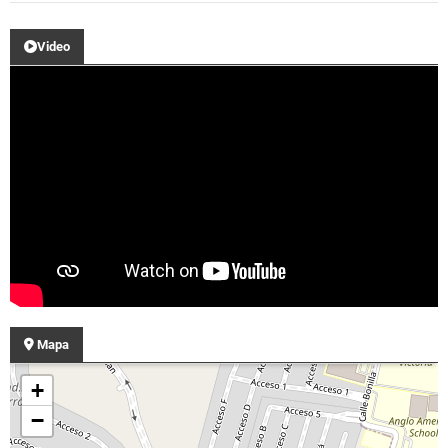
Video
Mapa
+
−