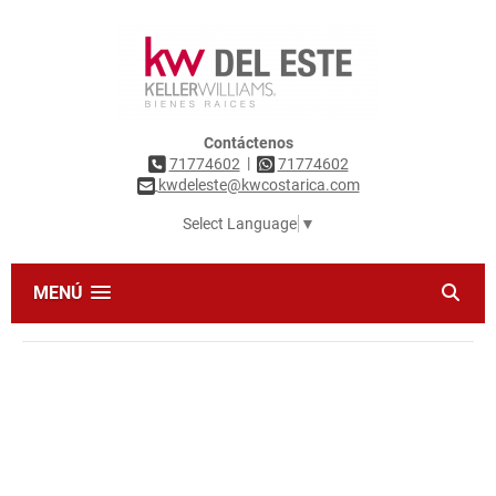
Contáctenos
|
71774602
71774602
kwdeleste@kwcostarica.com
Select Language
▼
MENÚ