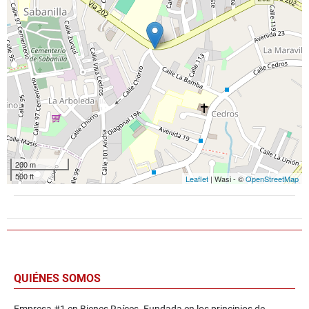
200 m
500 ft
Leaflet
| Wasi - ©
OpenStreetMap
QUIÉNES SOMOS