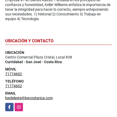
Empresa #1 en Bienes Raíces. Fundada en los principios de
confianza y honestidad, Keller Williams enfatiza la importancia de
tener la integridad para hacer lo correcto, siempre anteponiendo
sus necesidades. 1) Historial 2) Conocimiento 3) Trabajo en
equipo 4) Tecnología.
UBICACIÓN Y CONTACTO
UBICACIÓN
Centro Comercial Plaza Cristal, Local #38
Curridabat - San José - Costa Rica
MÓVIL
71774602
TELÉFONO
71774602
EMAIL
kwdeleste@kwcostarica.com
Facebook
Instagram