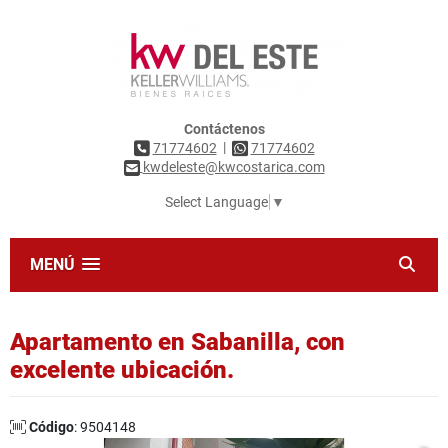
Contáctenos
|
71774602
71774602
kwdeleste@kwcostarica.com
Select Language
▼
MENÚ
Apartamento en Sabanilla, con
excelente ubicación.
Código
: 9504148