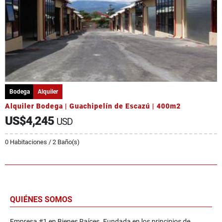
Bodega
Alquiler
Alquiler Bodega | Guachipelín de Escazú | 400m2
US$4,245
USD
0 Habitaciones / 2 Baño(s)
QUIÉNES SOMOS
Empresa #1 en Bienes Raíces. Fundada en los principios de