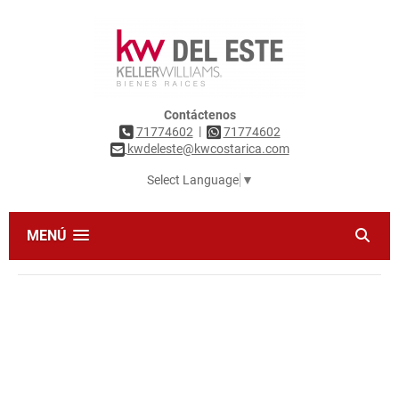
Contáctenos
|
71774602
71774602
kwdeleste@kwcostarica.com
Select Language
▼
MENÚ