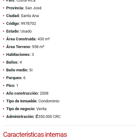
País:
Costa Rica
Provincia:
San José
Ciudad:
Santa Ana
Código:
9978702
Estado:
Usado
Área Construida:
430 m²
Área Terreno:
958 m²
Habitaciones:
3
Baños:
4
Baño medio:
Si
Parqueo:
6
Piso:
1
Año construcción:
2008
Tipo de inmueble:
Condominio
Tipo de negocio:
Venta
Administración:
₡350.000 CRC
Características internas