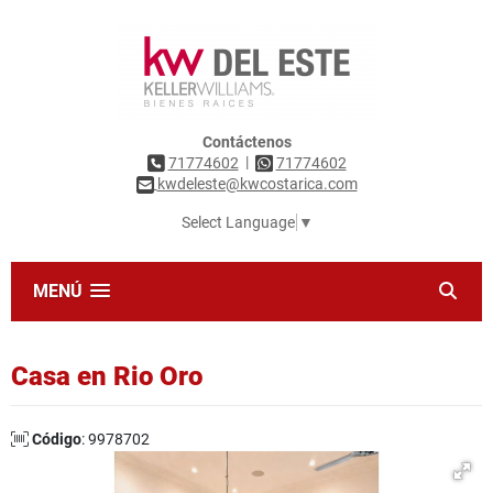
Contáctenos
|
71774602
71774602
kwdeleste@kwcostarica.com
Select Language
▼
MENÚ
Casa en Rio Oro
Código
: 9978702