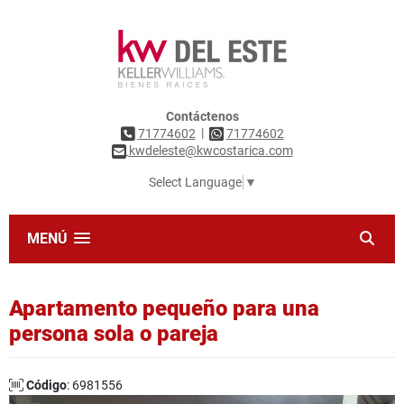
Contáctenos
|
71774602
71774602
kwdeleste@kwcostarica.com
Select Language
▼
MENÚ
Apartamento pequeño para una
persona sola o pareja
Código
: 6981556