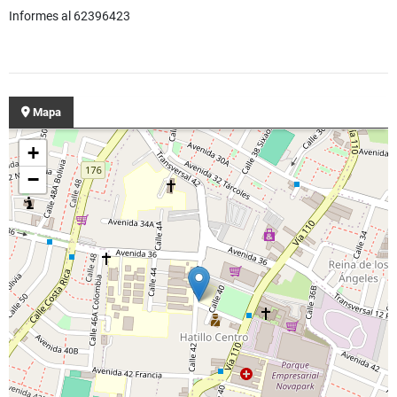
Informes al 62396423
Mapa
+
−