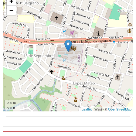
+
−
200 m
500 ft
Leaflet
| Wasi - ©
OpenStreetMap