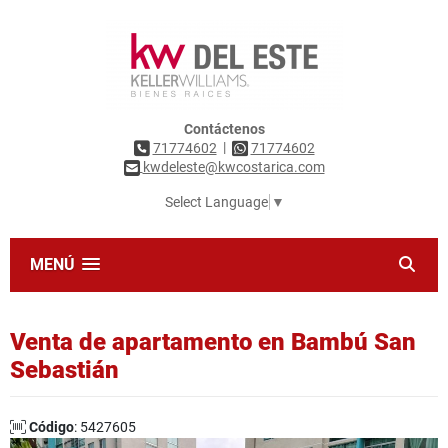
Contáctenos
|
71774602
71774602
kwdeleste@kwcostarica.com
Select Language
▼
MENÚ
Venta de apartamento en Bambú San
Sebastián
Código
: 5427605