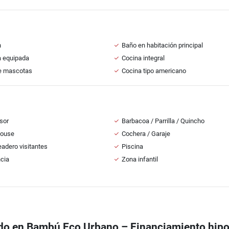
n
Baño en habitación principal
a equipada
Cocina integral
e mascotas
Cocina tipo americano
sor
Barbacoa / Parrilla / Quincho
House
Cochera / Garaje
adero visitantes
Piscina
ncia
Zona infantil
o en Bambú Eco Urbano – Financiamiento hipot