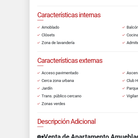
Características internas
Amoblado
Balcó
Clósets
Cocin
Zona de lavandería
Admit
Características externas
Acceso pavimentado
Ascen
Cerca zona urbana
Club 
Jardín
Parque
Trans. público cercano
Vigila
Zonas verdes
Descripción Adicional
🏡
Venta de Apartamento Amueblad