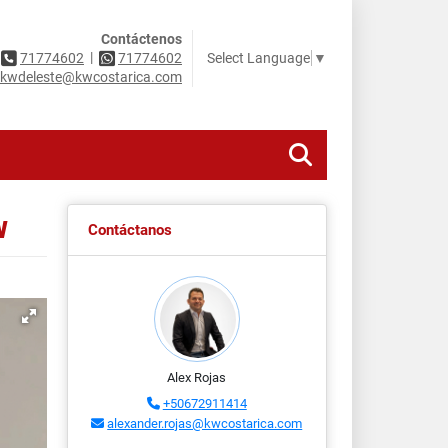
Contáctenos
|
Select Language
▼
71774602
71774602
kwdeleste@kwcostarica.com
W
Contáctanos
Alex Rojas
+50672911414
alexander.rojas@kwcostarica.com