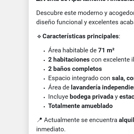
Descubre este moderno y acogedor
diseño funcional y excelentes acaba
🔹
Características principales
:
Área habitable de
71 m²
2 habitaciones
con excelente i
2 baños completos
Espacio integrado con
sala, c
Área de
lavandería independie
Incluye
bodega privada
y
esta
Totalmente amueblado
📍
Actualmente se encuentra
alqui
inmediato.