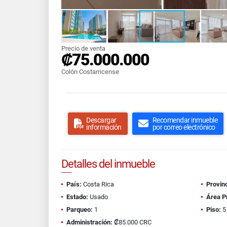
Precio de venta
₡75.000.000
Colón Costarricense
Descargar
Recomendar inmueble
información
por correo electrónico
Detalles del inmueble
País:
Costa Rica
Provinc
Estado:
Usado
Área P
Parqueo:
1
Piso:
5
Administración:
₡85.000 CRC