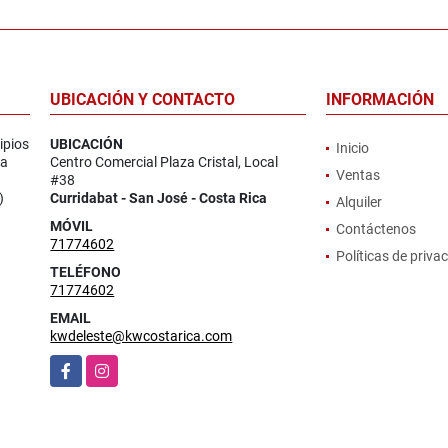
UBICACIÓN Y CONTACTO
INFORMACIÓN
ipios
UBICACIÓN
Inicio
la
Centro Comercial Plaza Cristal, Local
Ventas
#38
)
Curridabat - San José - Costa Rica
Alquiler
MÓVIL
Contáctenos
71774602
Políticas de priva
TELÉFONO
71774602
EMAIL
kwdeleste@kwcostarica.com
Facebook
Instagram