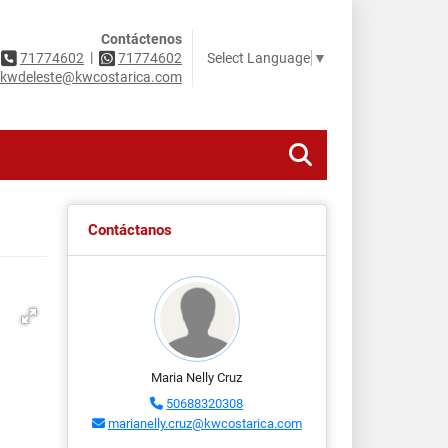
Contáctenos
|
Select Language
▼
71774602
71774602
kwdeleste@kwcostarica.com
Contáctanos
Maria Nelly Cruz
50688320308
marianelly.cruz@kwcostarica.com