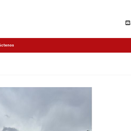
áctenos