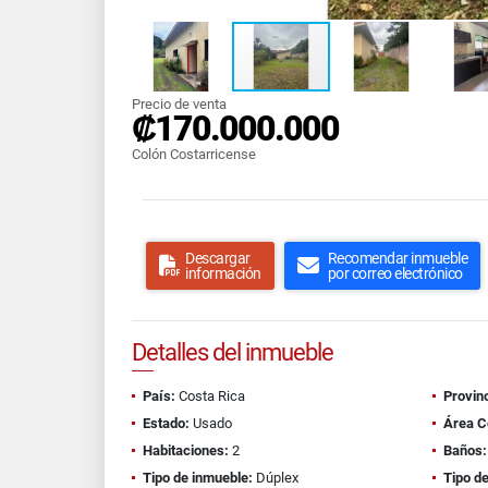
Precio de venta
₡170.000.000
Colón Costarricense
Descargar
Recomendar inmueble
información
por correo electrónico
Detalles del inmueble
País:
Costa Rica
Provinc
Estado:
Usado
Área C
Habitaciones:
2
Baños:
Tipo de inmueble:
Dúplex
Tipo de