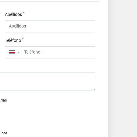
*
Apellidos
*
Teléfono
▼
arias
cidad