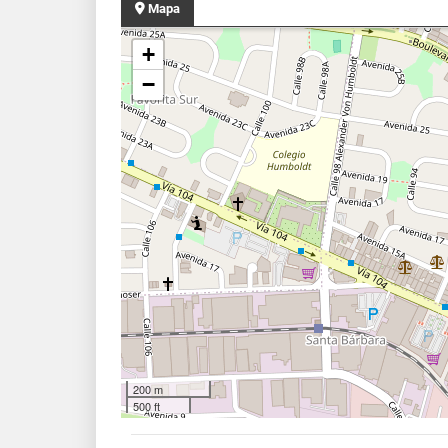
Mapa
+
−
200 m
500 ft