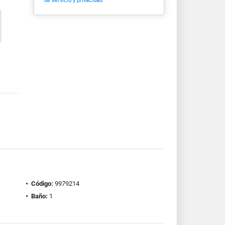
de servicio y privacidad
Código:
9979214
Baño:
1