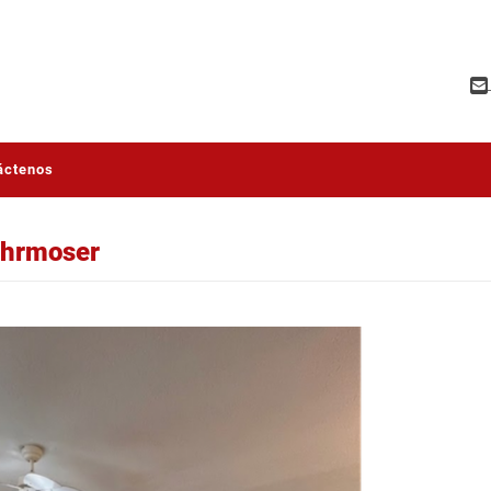
áctenos
ohrmoser