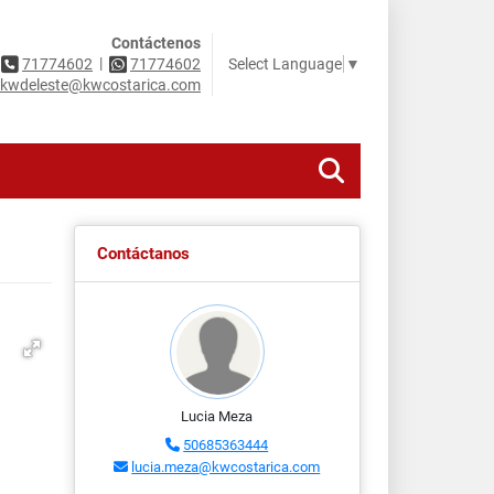
Contáctenos
|
Select Language
▼
71774602
71774602
kwdeleste@kwcostarica.com
Contáctanos
Lucia Meza
50685363444
lucia.meza@kwcostarica.com