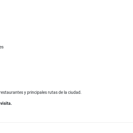
les
restaurantes y principales rutas de la ciudad.
mación o coordinar una visita.