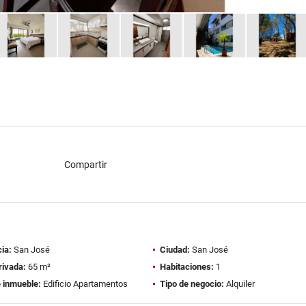
Compartir
ia:
San José
Ciudad:
San José
rivada:
65 m²
Habitaciones:
1
e inmueble:
Edificio Apartamentos
Tipo de negocio:
Alquiler