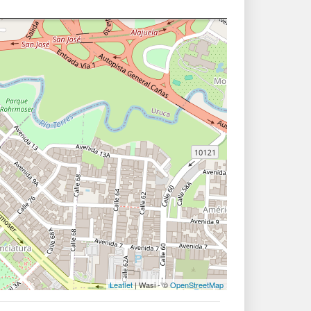
Leaflet
| Wasi - ©
OpenStreetMap