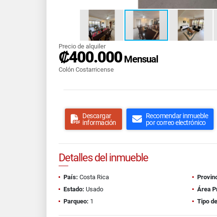
Precio de alquiler
₡400.000
Mensual
Colón Costarricense
Descargar
Recomendar inmueble
información
por correo electrónico
Detalles del inmueble
País:
Costa Rica
Provinc
Estado:
Usado
Área P
Parqueo:
1
Tipo d