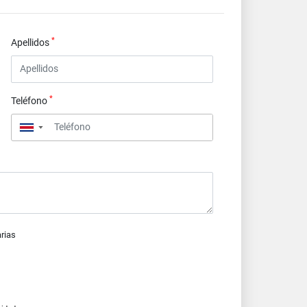
*
Apellidos
*
Teléfono
▼
arias