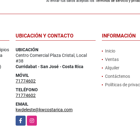
Al enviar tus datos aceptas los
Términos de servicio y priva
UBICACIÓN Y CONTACTO
INFORMACIÓN
ipios
UBICACIÓN
Inicio
la
Centro Comercial Plaza Cristal, Local
Ventas
#38
)
Curridabat - San José - Costa Rica
Alquiler
MÓVIL
Contáctenos
71774602
Políticas de priva
TELÉFONO
71774602
EMAIL
kwdeleste@kwcostarica.com
Facebook
Instagram