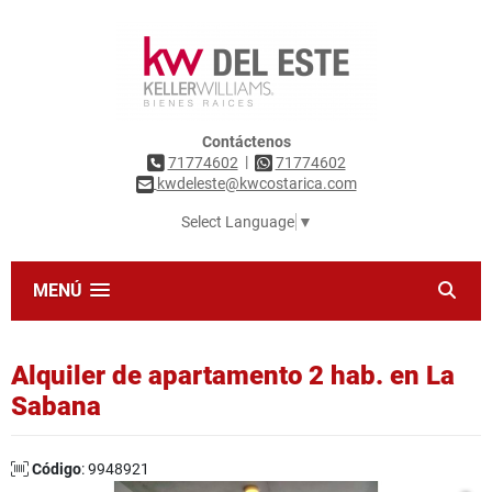
Contáctenos
|
71774602
71774602
kwdeleste@kwcostarica.com
Select Language
▼
MENÚ
Alquiler de apartamento 2 hab. en La
Sabana
Código
: 9948921