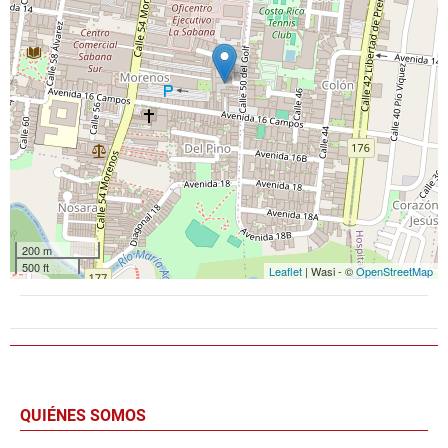
200 m
500 ft
Leaflet
| Wasi - ©
OpenStreetMap
QUIÉNES SOMOS