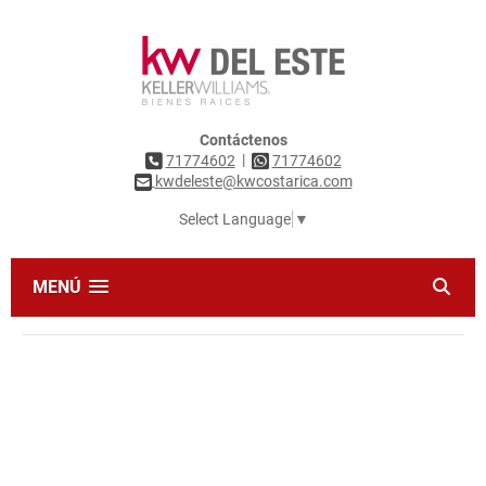
Contáctenos
|
71774602
71774602
kwdeleste@kwcostarica.com
Select Language
▼
MENÚ