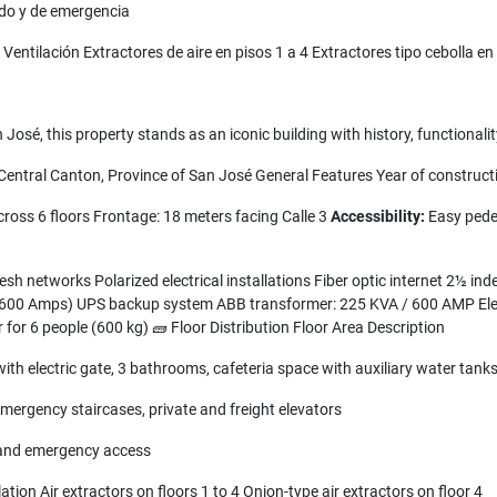
ado y de emergencia
entilación Extractores de aire en pisos 1 a 4 Extractores tipo cebolla en
osé, this property stands as an iconic building with history, functionalit
 Central Canton, Province of San José General Features Year of construct
cross 6 floors Frontage: 18 meters facing Calle 3
Accessibility:
Easy pede
h networks Polarized electrical installations Fiber optic internet 2½ inde
00 Amps) UPS backup system ABB transformer: 225 KVA / 600 AMP Elevat
r for 6 people (600 kg) 🧱 Floor Distribution Floor Area Description
with electric gate, 3 bathrooms, cafeteria space with auxiliary water tank
mergency staircases, private and freight elevators
e and emergency access
ation Air extractors on floors 1 to 4 Onion-type air extractors on floor 4