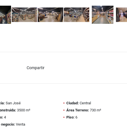
Compartir
ia:
San José
Ciudad:
Central
onstruida:
3500 m²
Área Terreno:
730 m²
o:
4
Piso:
6
 negocio:
Venta