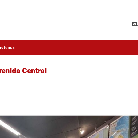
áctenos
venida Central