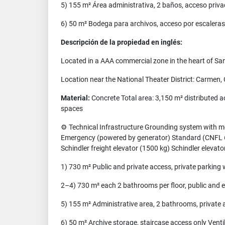
5) 155 m² Área administrativa, 2 baños, acceso priv
6) 50 m² Bodega para archivos, acceso por escaleras V
Descripción de la propiedad en inglés:
Located in a AAA commercial zone in the heart of San J
Location near the National Theater District: Carmen,
Material:
Concrete Total area: 3,150 m² distributed a
spaces
⚙️ Technical Infrastructure Grounding system with mes
Emergency (powered by generator) Standard (CNFL 6
Schindler freight elevator (1500 kg) Schindler elevato
1) 730 m² Public and private access, private parking 
2–4) 730 m² each 2 bathrooms per floor, public and e
5) 155 m² Administrative area, 2 bathrooms, privat
6) 50 m² Archive storage, staircase access only Ventil