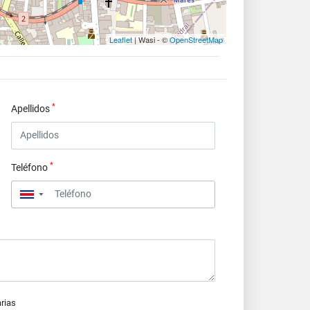
Leaflet
| Wasi - ©
OpenStreetMap
*
Apellidos
*
Teléfono
▼
arias