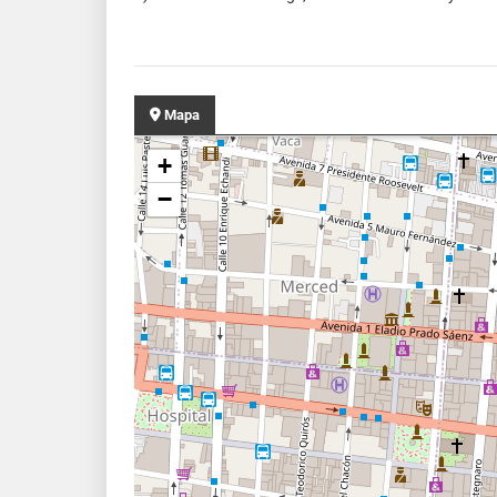
Mapa
+
−