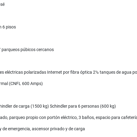
osé
n 6 pisos
n 7 parqueos púbicos cercanos
nes eléctricas polarizadas Internet por fibra óptica 2½ tanques de agua p
 Normal (CNFL 600 Amps)
indler de carga (1500 kg) Schindler para 6 personas (600 kg)
ado, parqueo propio con portón eléctrico, 3 baños, espacio para cafeterí
 y de emergencia, ascensor privado y de carga