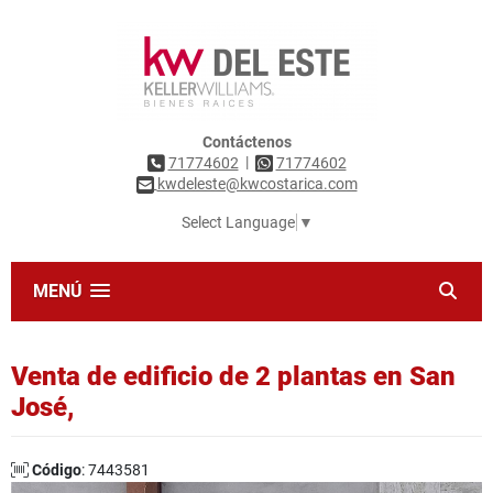
Contáctenos
|
71774602
71774602
kwdeleste@kwcostarica.com
Select Language
▼
MENÚ
Venta de edificio de 2 plantas en San
José,
Código
: 7443581