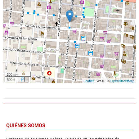
200 m
500 ft
Leaflet
| Wasi - ©
OpenStreetMap
QUIÉNES SOMOS