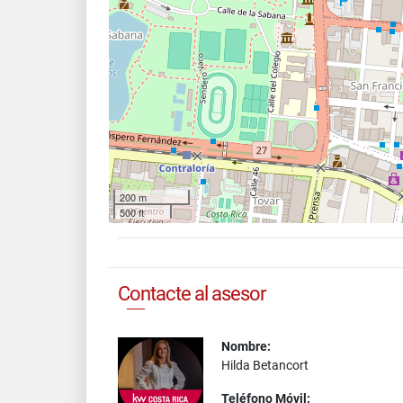
200 m
500 ft
Contacte al asesor
Nombre:
Hilda Betancort
Teléfono Móvil: