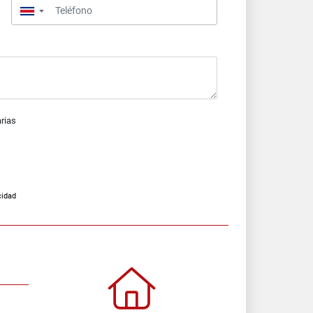
▼
arias
cidad