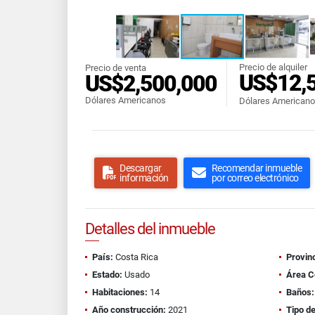
Precio de alquiler
Precio de venta
US$12,
US$2,500,000
Dólares Americanos
Dólares American
Descargar
Recomendar inmueble
información
por correo electrónico
Detalles del inmueble
País:
Costa Rica
Provinc
Estado:
Usado
Área C
Habitaciones:
14
Baños:
Año construcción:
2021
Tipo d