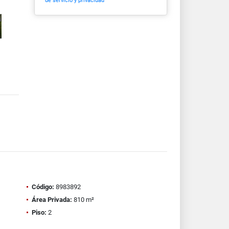
de servicio y privacidad
Código:
8983892
Área Privada:
810 m²
Piso:
2