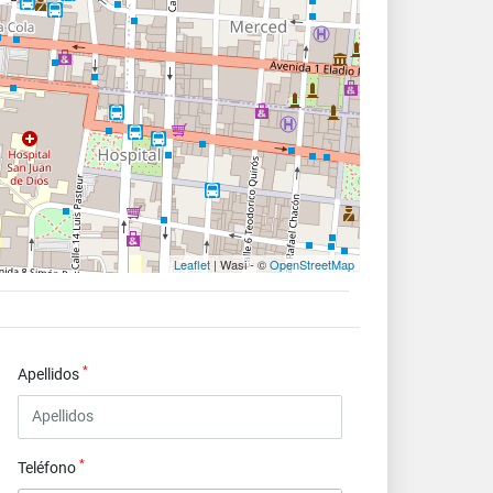
Leaflet
| Wasi - ©
OpenStreetMap
*
Apellidos
*
Teléfono