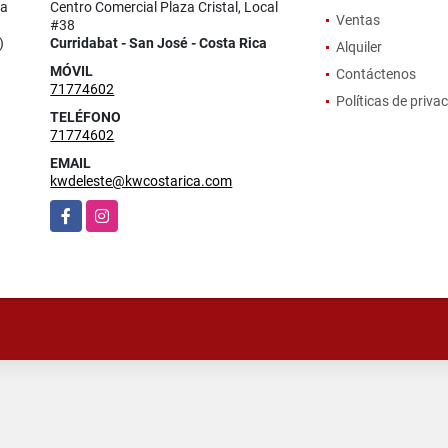
la
Centro Comercial Plaza Cristal, Local
Ventas
#38
)
Curridabat - San José - Costa Rica
Alquiler
MÓVIL
Contáctenos
71774602
Políticas de priva
TELÉFONO
71774602
EMAIL
kwdeleste@kwcostarica.com
Facebook
Instagram