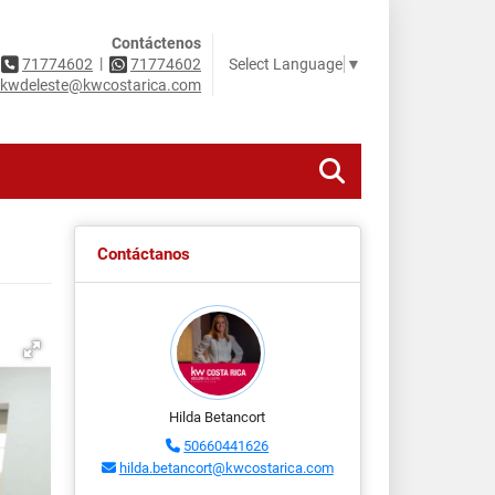
Contáctenos
|
Select Language
▼
71774602
71774602
kwdeleste@kwcostarica.com
Contáctanos
Hilda Betancort
50660441626
hilda.betancort@kwcostarica.com