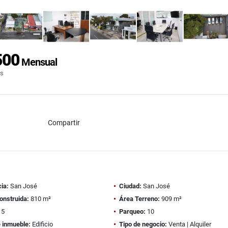
500
Mensual
os
Compartir
ia:
San José
Ciudad:
San José
onstruida:
810 m²
Área Terreno:
909 m²
5
Parqueo:
10
e inmueble:
Edificio
Tipo de negocio:
Venta | Alquiler