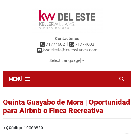
Contáctenos
|
71774602
71774602
kwdeleste@kwcostarica.com
Select Language
▼
MENÚ
Quinta Guayabo de Mora | Oportunidad
para Airbnb o Finca Recreativa
Código
: 10066820