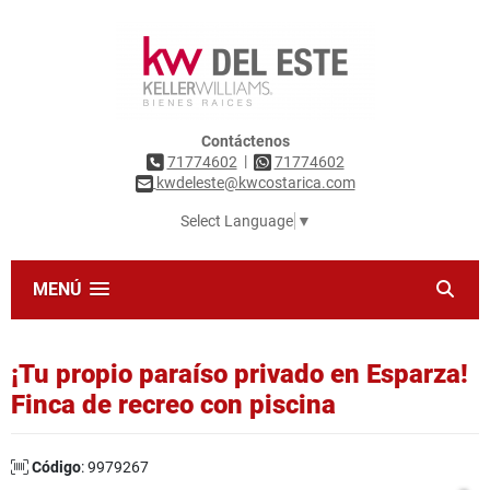
Contáctenos
|
71774602
71774602
kwdeleste@kwcostarica.com
Select Language
▼
MENÚ
¡Tu propio paraíso privado en Esparza!
Finca de recreo con piscina
Código
: 9979267