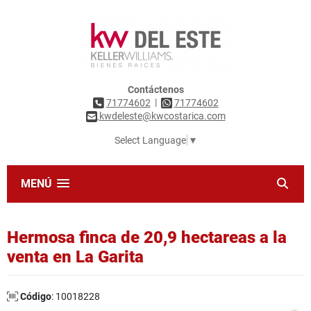
Contáctenos
|
71774602
71774602
kwdeleste@kwcostarica.com
Select Language
▼
MENÚ
Hermosa finca de 20,9 hectareas a la
venta en La Garita
Código
: 10018228