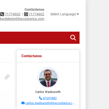
Contáctenos
|
Select Language
▼
71774602
71774602
kwdeleste@kwcostarica.com
Contáctanos
Carlos Wadsworth
87297882
carlos.wadsworth@kwcostarica.com