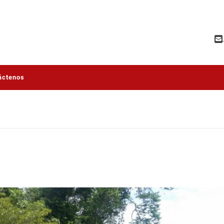
áctenos