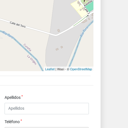
Leaflet
| Wasi - ©
OpenStreetMap
*
Apellidos
*
Teléfono