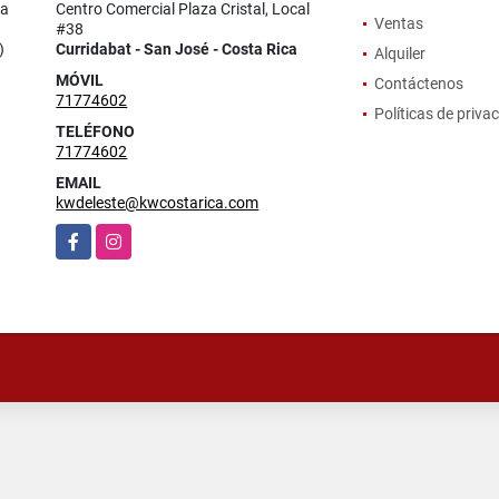
la
Centro Comercial Plaza Cristal, Local
Ventas
#38
)
Curridabat - San José - Costa Rica
Alquiler
MÓVIL
Contáctenos
71774602
Políticas de priva
TELÉFONO
71774602
EMAIL
kwdeleste@kwcostarica.com
Facebook
Instagram