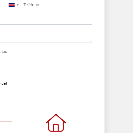
▼
arias
cidad