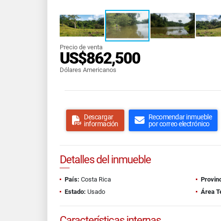
Precio de venta
US$862,500
Dólares Americanos
Descargar
Recomendar inmueble
información
por correo electrónico
Detalles del inmueble
País:
Costa Rica
Provinc
Estado:
Usado
Área T
Características internas