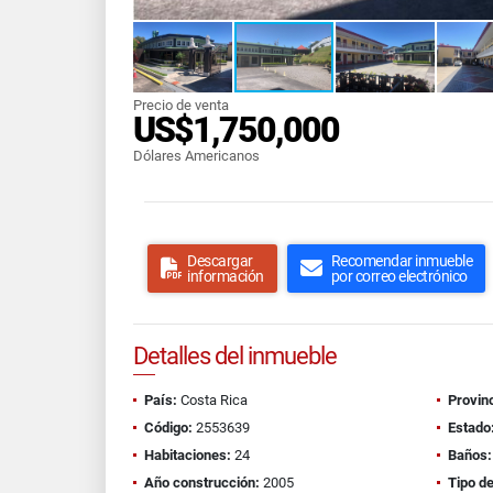
Precio de venta
US$1,750,000
Dólares Americanos
Descargar
Recomendar inmueble
información
por correo electrónico
Detalles del inmueble
País:
Costa Rica
Provinc
Código:
2553639
Estado
Habitaciones:
24
Baños:
Año construcción:
2005
Tipo d