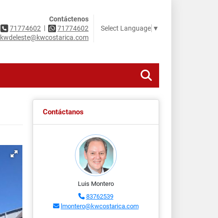
Contáctenos
|
Select Language
▼
71774602
71774602
kwdeleste@kwcostarica.com
Contáctanos
Luis Montero
83762539
lmontero@kwcostarica.com