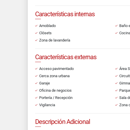
Características internas
Amoblado
Baño e
Clósets
Cocin
Zona de lavandería
Características externas
Acceso pavimentado
Área S
Cerca zona urbana
Circui
Garaje
Gimna
Oficina de negocios
Parque
Portería / Recepción
Sala d
Vigilancia
Zona 
Descripción Adicional