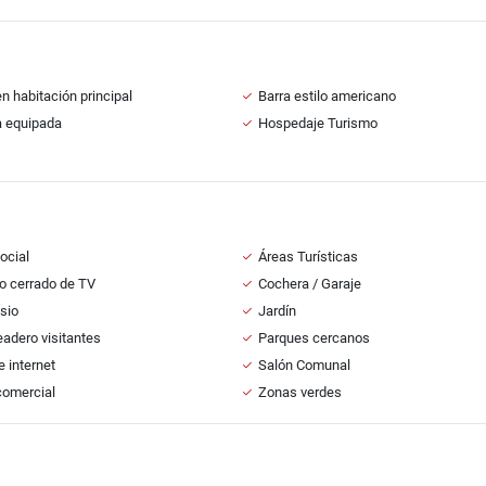
n habitación principal
Barra estilo americano
a equipada
Hospedaje Turismo
ocial
Áreas Turísticas
to cerrado de TV
Cochera / Garaje
sio
Jardín
adero visitantes
Parques cercanos
e internet
Salón Comunal
comercial
Zonas verdes