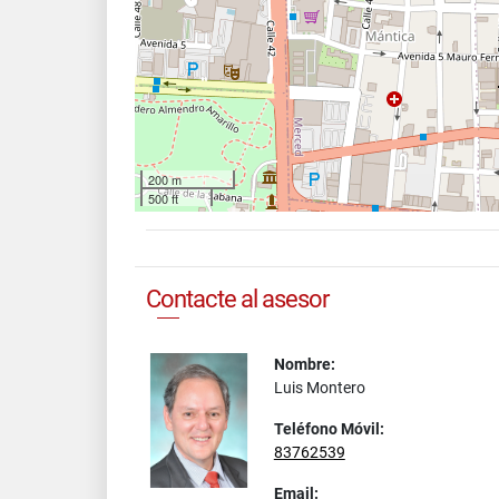
200 m
500 ft
Contacte al asesor
Nombre:
Luis Montero
Teléfono Móvil:
83762539
Email: