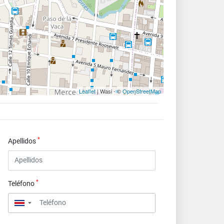
Leaflet
| Wasi - ©
OpenStreetMap
*
Apellidos
*
Teléfono
▼