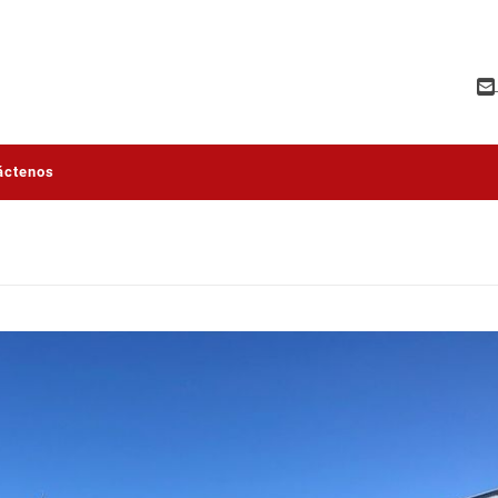
áctenos
O