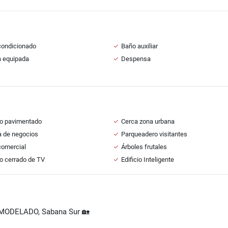
condicionado
Baño auxiliar
a equipada
Despensa
o pavimentado
Cerca zona urbana
a de negocios
Parqueadero visitantes
comercial
Árboles frutales
to cerrado de TV
Edificio Inteligente
REMODELADO, Sabana Sur 🏡