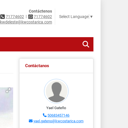
Contáctenos
|
Select Language
▼
71774602
71774602
kwdeleste@kwcostarica.com
Contáctanos
Yael Gateño
50683457146
yael.gateno@kwcostarica.com