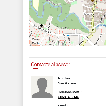
200 m
500 ft
Contacte al asesor
Nombre:
Yael Gateño
Teléfono Móvil:
50683457146
Email: