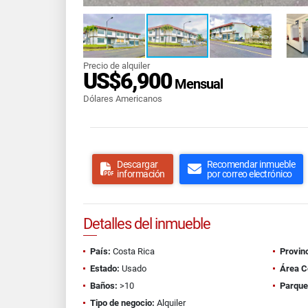
Precio de alquiler
US$6,900
Mensual
Dólares Americanos
Descargar
Recomendar inmueble
información
por correo electrónico
Detalles del inmueble
País:
Costa Rica
Provinc
Estado:
Usado
Área C
Baños:
>10
Parque
Tipo de negocio:
Alquiler