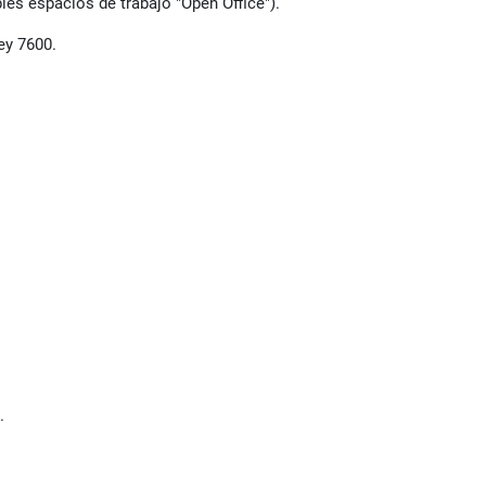
les espacios de trabajo "Open Office").
ey 7600.
.