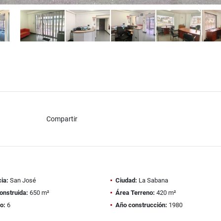
Compartir
ia:
San José
Ciudad:
La Sabana
onstruida:
650 m²
Área Terreno:
420 m²
o:
6
Año construcción:
1980