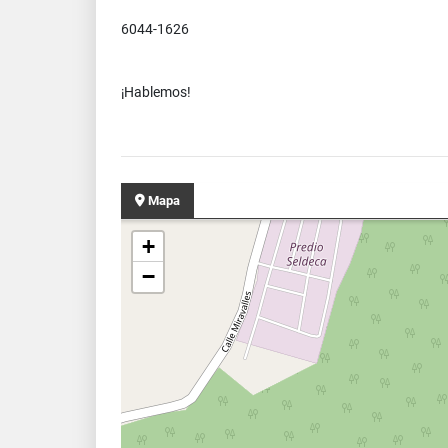
6044-1626
¡Hablemos!
Mapa
+
−