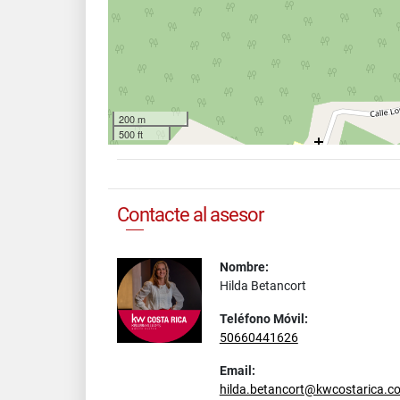
200 m
500 ft
Contacte al asesor
Nombre:
Hilda Betancort
Teléfono Móvil:
50660441626
Email:
hilda.betancort@kwcostarica.c