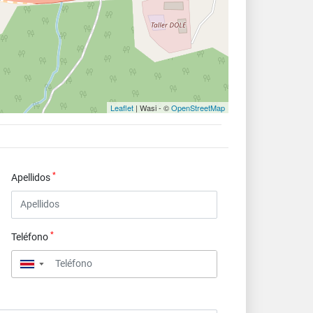
Leaflet
| Wasi - ©
OpenStreetMap
*
Apellidos
*
Teléfono
▼