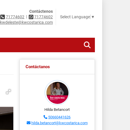
Contáctenos
|
Select Language
▼
71774602
71774602
kwdeleste@kwcostarica.com
Contáctanos
Hilda Betancort
50660441626
hilda.betancort@kwcostarica.com