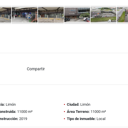
Compartir
ia:
Limón
Ciudad:
Limón
onstruida:
11000 m²
Área Terreno:
11000 m²
nstrucción:
2019
Tipo de inmueble:
Local