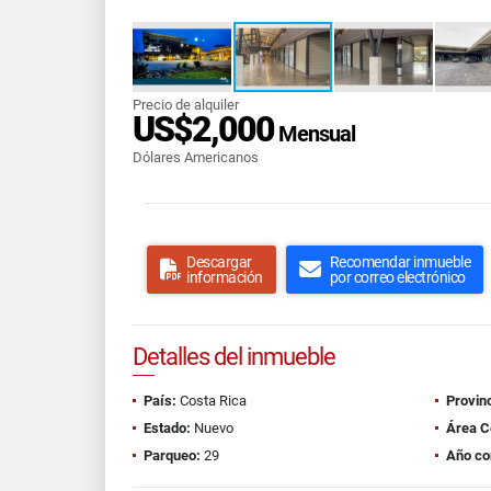
Precio de alquiler
US$2,000
Mensual
Dólares Americanos
Descargar
Recomendar inmueble
información
por correo electrónico
Detalles del inmueble
País:
Costa Rica
Provinc
Estado:
Nuevo
Área C
Parqueo:
29
Año co