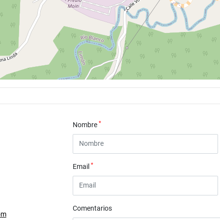
*
Nombre
*
Email
Comentarios
om