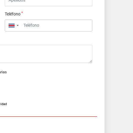
*
Teléfono
▼
arias
cidad