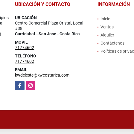
UBICACIÓN Y CONTACTO
INFORMACIÓN
ipios
UBICACIÓN
Inicio
la
Centro Comercial Plaza Cristal, Local
Ventas
#38
)
Curridabat - San José - Costa Rica
Alquiler
MÓVIL
Contáctenos
71774602
Políticas de priva
TELÉFONO
71774602
EMAIL
kwdeleste@kwcostarica.com
Facebook
Instagram