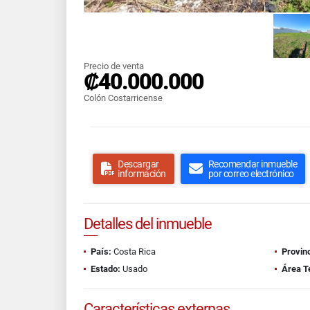
Precio de venta
₡40.000.000
Colón Costarricense
Descargar
Recomendar inmueble
información
por correo electrónico
Detalles del inmueble
País:
Costa Rica
Provinc
Estado:
Usado
Área T
Características externas