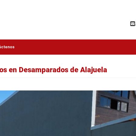
áctenos
ros en Desamparados de Alajuela