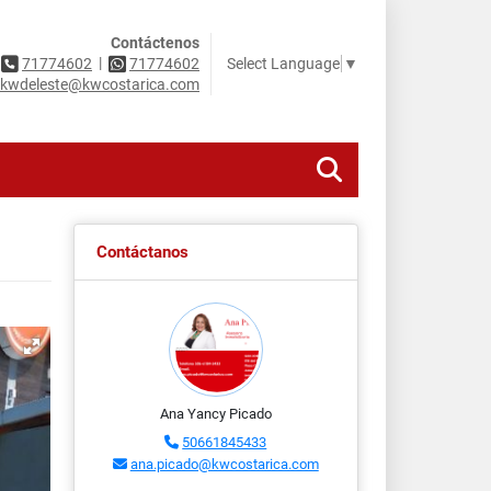
Contáctenos
|
Select Language
▼
71774602
71774602
kwdeleste@kwcostarica.com
Contáctanos
Ana Yancy Picado
50661845433
ana.picado@kwcostarica.com