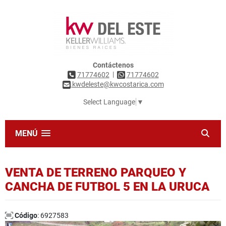
Contáctenos
|
71774602
71774602
kwdeleste@kwcostarica.com
Select Language
▼
MENÚ
VENTA DE TERRENO PARQUEO Y
CANCHA DE FUTBOL 5 EN LA URUCA
Código
: 6927583