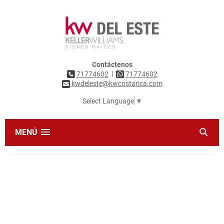
Contáctenos
|
71774602
71774602
kwdeleste@kwcostarica.com
Select Language
▼
MENÚ