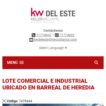
Contáctenos
|
71774602
71774602
kwdeleste@kwcostarica.com
Select Language
▼
MENÚ
LOTE COMERCIAL E INDUSTRIAL
UBICADO EN BARREAL DE HEREDIA
Código
: 7478444