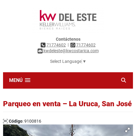
Contáctenos
|
71774602
71774602
kwdeleste@kwcostarica.com
Select Language
▼
MENÚ
Parqueo en venta – La Uruca, San José
Código
: 9100816