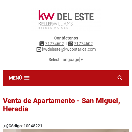
Contáctenos
|
71774602
71774602
kwdeleste@kwcostarica.com
Select Language
▼
MENÚ
Venta de Apartamento - San Miguel,
Heredia
Código
: 10048221