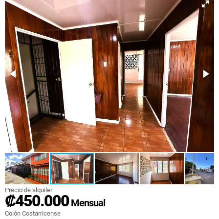
Precio de alquiler
₡450.000
Mensual
Colón Costarricense