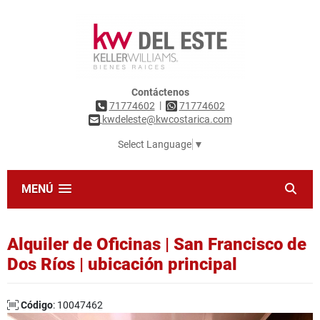
Contáctenos
|
71774602
71774602
kwdeleste@kwcostarica.com
Select Language
▼
MENÚ
Alquiler de Oficinas | San Francisco de
Dos Ríos | ubicación principal
Código
: 10047462