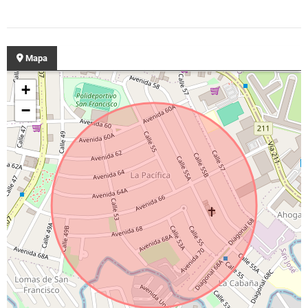
Mapa
+
−