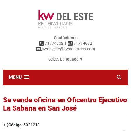
Contáctenos
|
71774602
71774602
kwdeleste@kwcostarica.com
Select Language
▼
MENÚ
Se vende oficina en Oficentro Ejecutivo
La Sabana en San José
Código
: 5021213