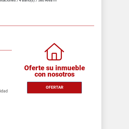
itaciones / 4 Baño(s) / 580 Área m
Oferte su inmueble
con nosotros
OFERTAR
cidad