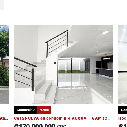
o
Condominio
Venta
Con
Casa en Condominio Tierras del Cafe en Venta Diseño Exclusivo
Casa NUEVA en condominio ACQUA – GAM (Curridabat / Tres Ríos)
Hog
₡170.000.000
₡1