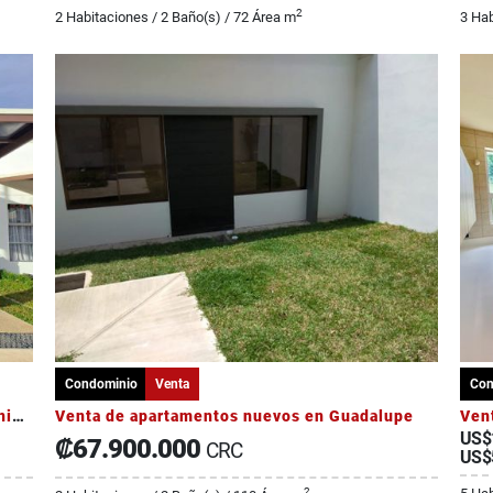
2
2 Habitaciones / 2 Baño(s) / 72 Área m
3 Hab
Condominio
Venta
Con
Casa en Cartago Tejar del Guarco- Condominio Valle Ilios
Venta de apartamentos nuevos en Guadalupe
US$
₡67.900.000
CRC
US$
2