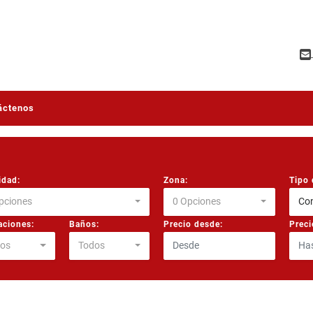
áctenos
idad:
Zona:
Tipo 
pciones
0 Opciones
Co
aciones:
Baños:
Precio desde:
Preci
os
Todos