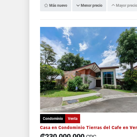
Más nuevo
Menor precio
Mayor preci
Condominio
Venta
₡230.000.000