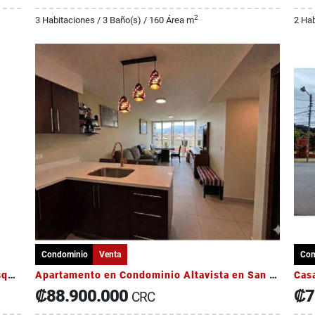
2
3 Habitaciones / 3 Baño(s) / 160 Área m
2 Hab
Condominio
Venta
Con
Casa en Condominio – Nuevo Coronado, Vásquez de Coronado
Apartamento en Condominio Altavista en San Pablo Heredia
Casa
₡88.900.000
₡7
CRC