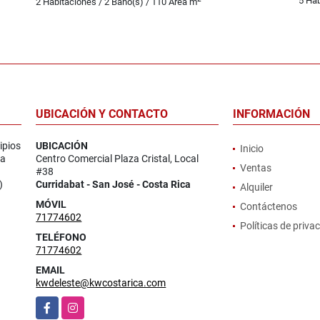
5 Hab
2 Habitaciones / 2 Baño(s) / 110 Área m
UBICACIÓN Y CONTACTO
INFORMACIÓN
ipios
UBICACIÓN
Inicio
la
Centro Comercial Plaza Cristal, Local
Ventas
#38
)
Curridabat - San José - Costa Rica
Alquiler
MÓVIL
Contáctenos
71774602
Políticas de priva
TELÉFONO
71774602
EMAIL
kwdeleste@kwcostarica.com
Facebook
Instagram