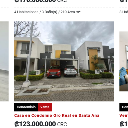
CRC
2
4 Habitaciones / 3 Baño(s) / 210 Área m
3 Hab
Condominio
Venta
Con
Casa en Condomio Oro Real en Santa Ana
₡123.000.000
₡1
CRC