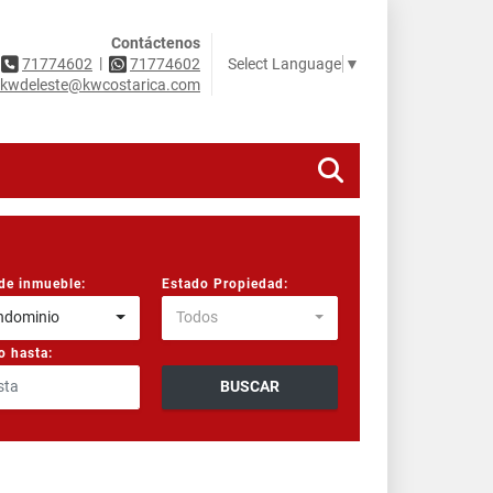
Contáctenos
|
Select Language
▼
71774602
71774602
kwdeleste@kwcostarica.com
de inmueble:
Estado Propiedad:
ndominio
Todos
o hasta:
BUSCAR