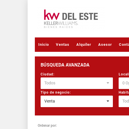
Inicio
Ventas
Alquiler
Asesor
Cont
BÚSQUEDA AVANZADA
Ciudad:
Local
Todos
0 O
Tipo de negocio:
Habit
Venta
Tod
Ordenar por: