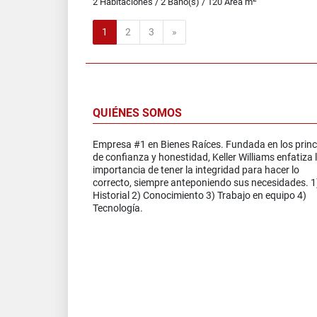
2 Habitaciones / 2 Baño(s) / 120 Área m
Siguiente
1
2
3
»
QUIÉNES SOMOS
Empresa #1 en Bienes Raíces. Fundada en los princ
de confianza y honestidad, Keller Williams enfatiza 
importancia de tener la integridad para hacer lo
correcto, siempre anteponiendo sus necesidades. 1
Historial 2) Conocimiento 3) Trabajo en equipo 4)
Tecnología.