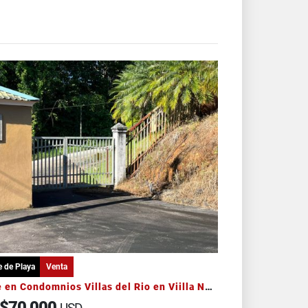
e de Playa
Venta
Lote en Condomnios Villas del Rio en Viilla Nueva Quepos
$70,000