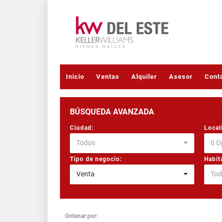
Inicio
Ventas
Alquiler
Asesor
Cont
BÚSQUEDA AVANZADA
Ciudad:
Local
Todos
0 O
Tipo de negocio:
Habit
Venta
Tod
Ordenar por: