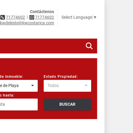
Contáctenos
|
Select Language
▼
71774602
71774602
kwdeleste@kwcostarica.com
de inmueble:
Estado Propiedad:
e de Playa
Todos
o hasta:
BUSCAR