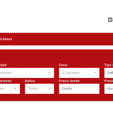
áctenos
idad:
Zona:
Tipo 
pciones
0 Opciones
Lot
aciones:
Baños:
Precio desde:
Preci
os
Todos