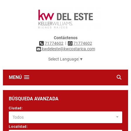
Contáctenos
|
71774602
71774602
kwdeleste@kwcostarica.com
Select Language
▼
MENÚ
BÚSQUEDA AVANZADA
Ciudad:
Todos
Localidad: