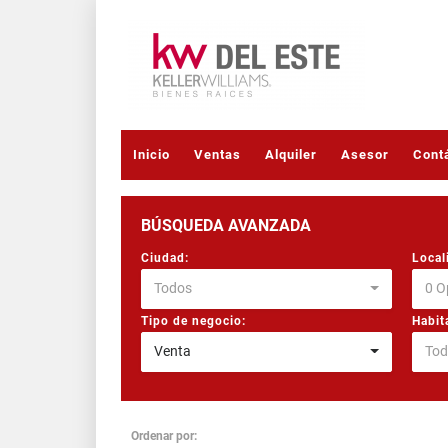
Inicio
Ventas
Alquiler
Asesor
Cont
BÚSQUEDA AVANZADA
Ciudad:
Local
Todos
0 O
Tipo de negocio:
Habit
Venta
Tod
Ordenar por: