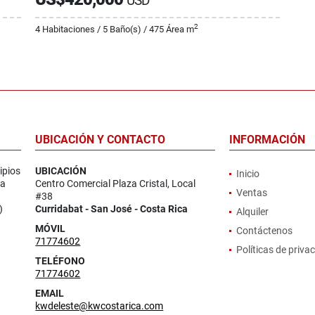
USD
2
4 Habitaciones / 5 Baño(s) / 475 Área m
UBICACIÓN Y CONTACTO
INFORMACIÓN
ipios
UBICACIÓN
Inicio
la
Centro Comercial Plaza Cristal, Local
Ventas
#38
)
Curridabat - San José - Costa Rica
Alquiler
MÓVIL
Contáctenos
71774602
Políticas de priva
TELÉFONO
71774602
EMAIL
kwdeleste@kwcostarica.com