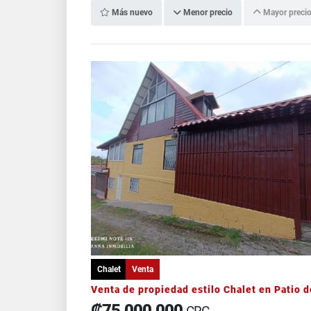
Más nuevo
Menor precio
Mayor preci
Chalet
Venta
₡75.000.000