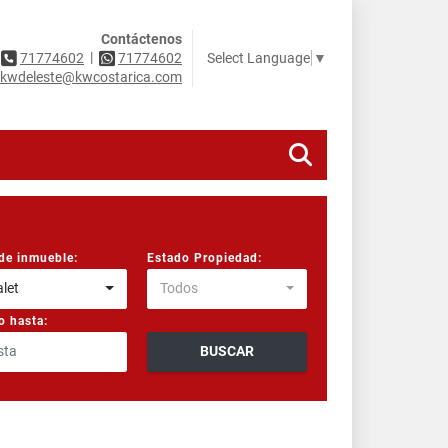
Contáctenos
|
Select Language
▼
71774602
71774602
kwdeleste@kwcostarica.com
de inmueble:
Estado Propiedad:
let
Todos
o hasta:
BUSCAR