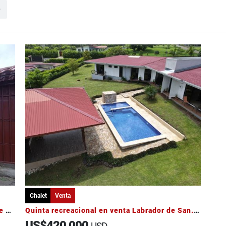
o
Chalet
Venta
Venta de propiedad estilo Chalet en Patio de Agua Coronado
Quinta recreacional en venta Labrador de San.Mateo
US$420,000