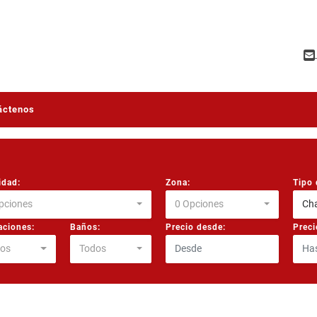
áctenos
idad:
Zona:
Tipo 
pciones
0 Opciones
Cha
aciones:
Baños:
Precio desde:
Preci
os
Todos